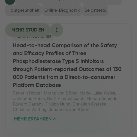
Hautgesundheit
Online-Diagnostik
Selbsttests
MEHR STUDIEN
Männergesundheit
Head-to-head Comparison of the Safety
and Efficacy Profiles of Three
Phosphodiesterase Type 5 Inhibitors
through Patient-reported Outcomes of 130
000 Patients from a Direct-to-consumer
Platform Database
Severin Rodler, Moritz von Büren, Marie-Luise Weiss,
Johannes Huber, Ruth Himmelsbach, Florian Schröder,
Edward Garrahy, Philipp Nuhn, Christian Gratzke,
Christian Wülfing, Johannes von Büren
MEHR ERFAHREN