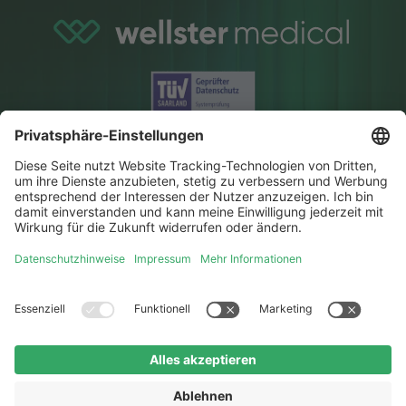
Medizinischer Beirat
Medizinische Qualität
Behandlungen
Forschung & Studien
Impressum
|
Datenschutz
|
AGB