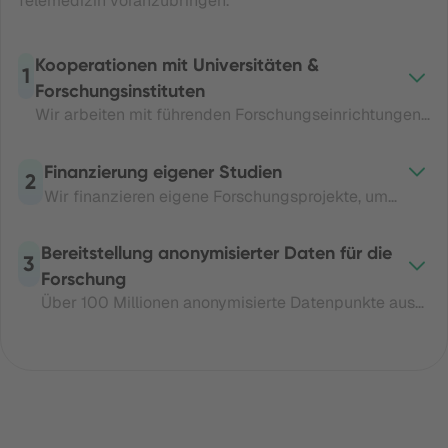
Telemedizin voranzubringen.
Kooperationen mit Universitäten &
1
Forschungsinstituten
Wir arbeiten mit führenden Forschungseinrichtungen
zusammen – wie der LMU München – um
telemedizinische Versorgung wissenschaftlich zu
Finanzierung eigener Studien
2
untermauern.
Wir finanzieren eigene Forschungsprojekte, um
Real-World-Daten zu erheben und zu publizieren.
Bereitstellung anonymisierter Daten für die
3
Forschung
Über 100 Millionen anonymisierte Datenpunkte aus
dem Versorgungsalltag stehen der Forschung zur
Verfügung.