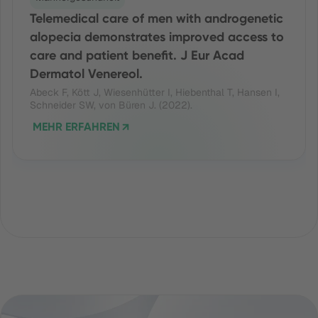
Telemedical care of men with androgenetic
alopecia demonstrates improved access to
care and patient benefit. J Eur Acad
Dermatol Venereol.
Abeck F, Kött J, Wiesenhütter I, Hiebenthal T, Hansen I,
Schneider SW, von Büren J. (2022).
MEHR ERFAHREN